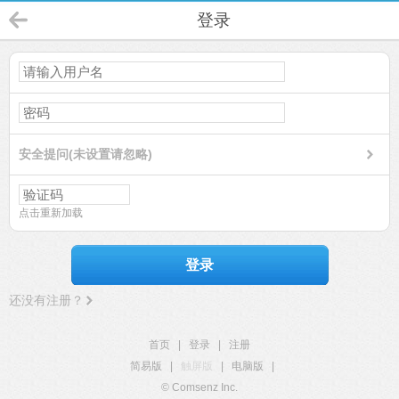
登录
安全提问(未设置请忽略)
点击重新加载
登录
还没有注册？
首页
|
登录
|
注册
简易版
|
触屏版
|
电脑版
|
© Comsenz Inc.