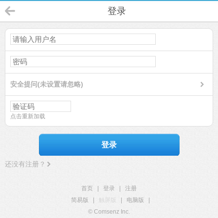
登录
安全提问(未设置请忽略)
点击重新加载
登录
还没有注册？
首页
|
登录
|
注册
简易版
|
触屏版
|
电脑版
|
© Comsenz Inc.