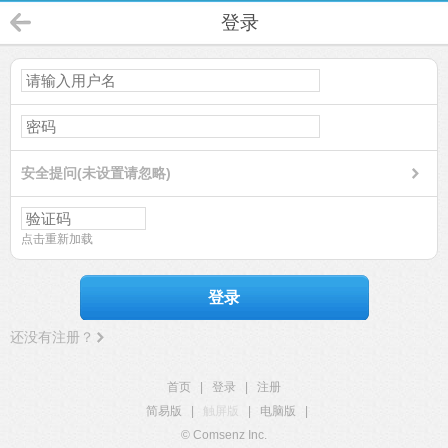
登录
安全提问(未设置请忽略)
点击重新加载
登录
还没有注册？
首页
|
登录
|
注册
简易版
|
触屏版
|
电脑版
|
© Comsenz Inc.