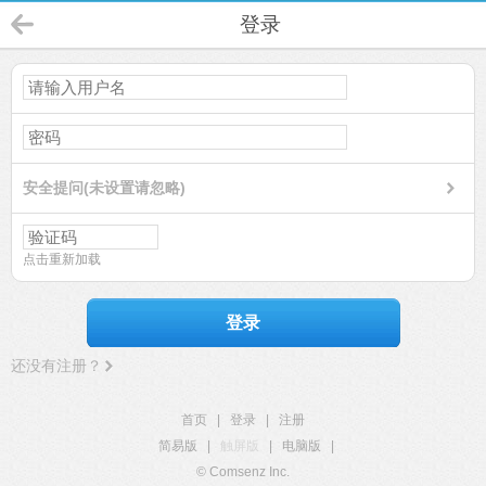
登录
安全提问(未设置请忽略)
点击重新加载
登录
还没有注册？
首页
|
登录
|
注册
简易版
|
触屏版
|
电脑版
|
© Comsenz Inc.