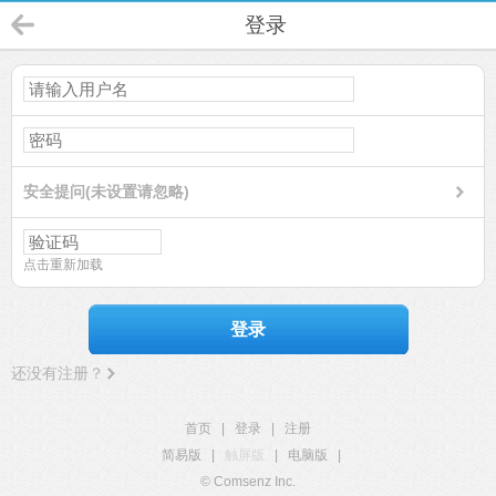
登录
安全提问(未设置请忽略)
点击重新加载
登录
还没有注册？
首页
|
登录
|
注册
简易版
|
触屏版
|
电脑版
|
© Comsenz Inc.