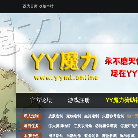
设为首页
收藏本站
官方论坛
游戏注册
YY魔力赞助
私人定制
皮肤定制
宠物定制
坐骑定制
头显称号定制
独一
每日任务
①大英博物馆
②反攻号角
③阵容争霸赛
④魔币刮
本服特色
周常活动
自动制作
装备词条
魔物收藏
称号收藏