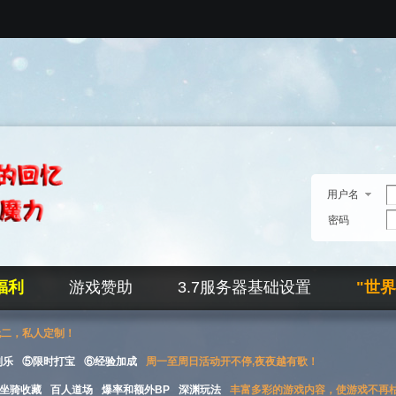
用户名
密码
福利
游戏赞助
3.7服务器基础设置
"世
无二，私人定制！
刮乐
⑤限时打宝
⑥经验加成
周一至周日活动开不停,夜夜越有歌！
坐骑收藏
百人道场
爆率和额外BP
深渊玩法
丰富多彩的游戏内容，使游戏不再