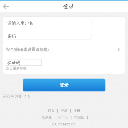
登录
安全提问(未设置请忽略)
点击重新加载
登录
还没有注册？
首页
|
登录
|
注册
简易版
|
触屏版
|
电脑版
|
© Comsenz Inc.