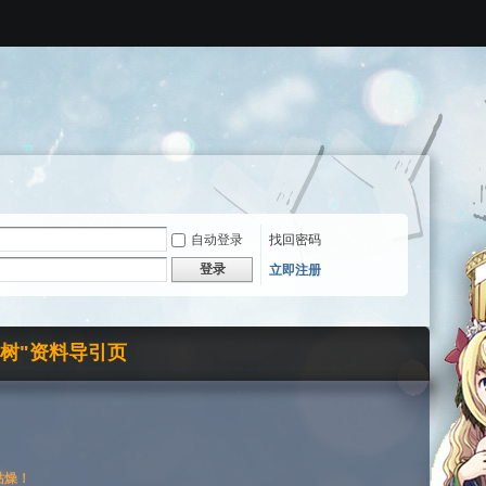
自动登录
找回密码
登录
立即注册
界树"资料导引页
枯燥！