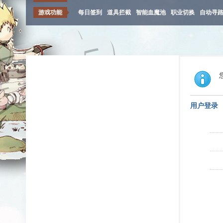
游戏功能
每日签到
道具拦截
智能血魔池
职业切换
自动寻
用户登录