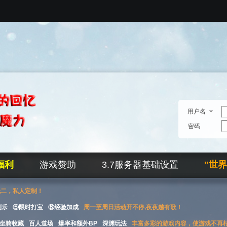
用户名
密码
福利
游戏赞助
3.7服务器基础设置
"世
无二，私人定制！
刮乐
⑤限时打宝
⑥经验加成
周一至周日活动开不停,夜夜越有歌！
坐骑收藏
百人道场
爆率和额外BP
深渊玩法
丰富多彩的游戏内容，使游戏不再