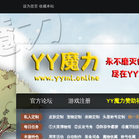
设为首页
收藏本站
官方论坛
游戏注册
YY魔力赞助
私人定制
皮肤定制
宠物定制
坐骑定制
头显称号定制
独一
每日任务
①大英博物馆
②反攻号角
③阵容争霸赛
④魔币刮
本服特色
周常活动
自动制作
装备词条
魔物收藏
称号收藏