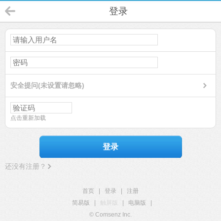
登录
安全提问(未设置请忽略)
点击重新加载
登录
还没有注册？
首页
|
登录
|
注册
简易版
|
触屏版
|
电脑版
|
© Comsenz Inc.