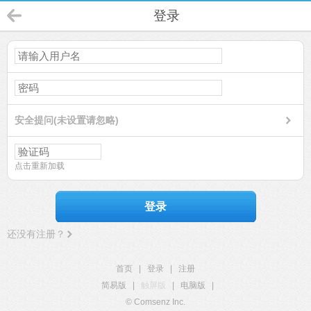
登录
安全提问(未设置请忽略)
点击重新加载
登录
还没有注册？
首页
|
登录
|
注册
简易版
|
触屏版
|
电脑版
|
© Comsenz Inc.