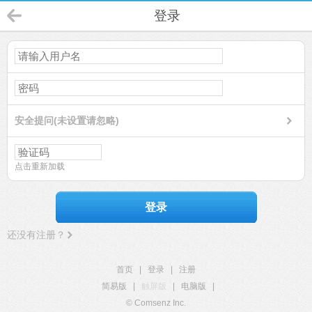
登录
安全提问(未设置请忽略)
点击重新加载
登录
还没有注册？
首页
|
登录
|
注册
简易版
|
触屏版
|
电脑版
|
© Comsenz Inc.