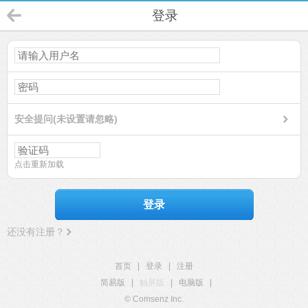
登录
安全提问(未设置请忽略)
点击重新加载
登录
还没有注册？
首页
|
登录
|
注册
简易版
|
触屏版
|
电脑版
|
© Comsenz Inc.