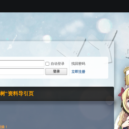
自动登录
找回密码
登录
立即注册
界树"资料导引页
枯燥！