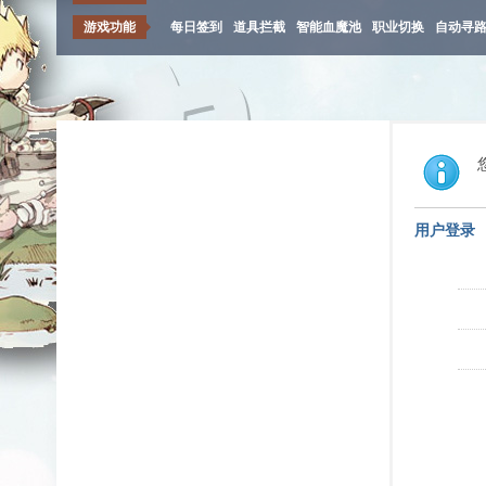
游戏功能
每日签到
道具拦截
智能血魔池
职业切换
自动寻
用户登录