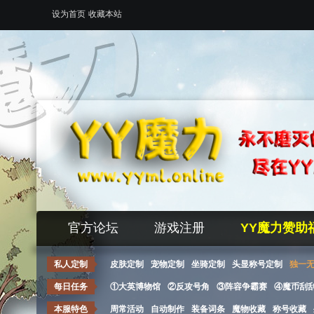
设为首页
收藏本站
官方论坛
游戏注册
YY魔力赞助
私人定制
皮肤定制
宠物定制
坐骑定制
头显称号定制
独一
每日任务
①大英博物馆
②反攻号角
③阵容争霸赛
④魔币刮
本服特色
周常活动
自动制作
装备词条
魔物收藏
称号收藏