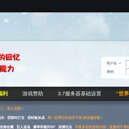
用户名
密码
福利
游戏赞助
3.7服务器基础设置
"世
无二，私人定制！
刮乐
⑤限时打宝
⑥经验加成
周一至周日活动开不停,夜夜越有歌！
坐骑收藏
百人道场
爆率和额外BP
深渊玩法
丰富多彩的游戏内容，使游戏不再