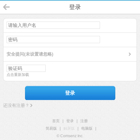
登录
安全提问(未设置请忽略)
点击重新加载
登录
还没有注册？
首页
|
登录
|
注册
简易版
|
触屏版
|
电脑版
|
© Comsenz Inc.