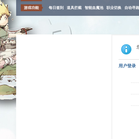
游戏功能
每日签到
道具拦截
智能血魔池
职业切换
自动寻
用户登录