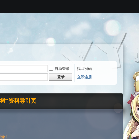
自动登录
找回密码
登录
立即注册
界树"资料导引页
枯燥！