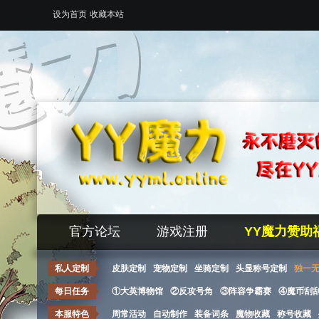
设为首页
收藏本站
官方论坛
游戏注册
YY魔力赞助
私人定制
皮肤定制
宠物定制
坐骑定制
头显称号定制
独一
每日任务
①大英博物馆
②反攻号角
③阵容争霸赛
④魔币刮
本服特色
周常活动
自动制作
装备词条
魔物收藏
称号收藏