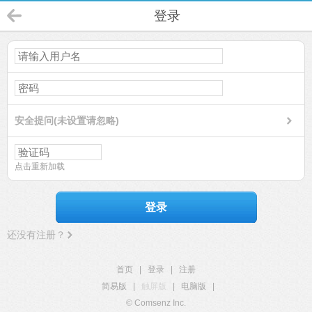
登录
安全提问(未设置请忽略)
点击重新加载
登录
还没有注册？
首页
|
登录
|
注册
简易版
|
触屏版
|
电脑版
|
© Comsenz Inc.