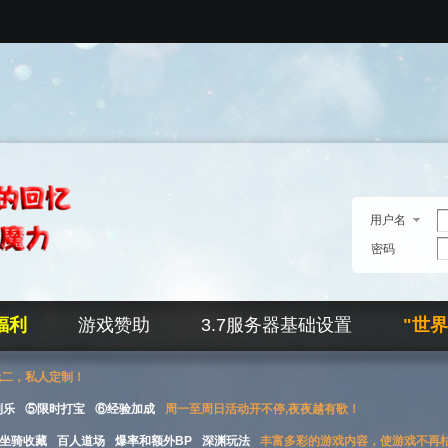
用户名
密码
福利
游戏赞助
3.7服务器基础设置
"世
无二，私人定制！
刮乐
⑤限时打宝
⑥经验加成
周一至周日活动开不停,夜夜越有歌！
坐骑收藏
百人道场
爆率和额外BP
深渊玩法
丰富多彩的游戏内容，使游戏不再