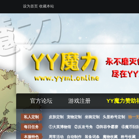
设为首页
收藏本站
官方论坛
游戏注册
YY魔力赞助
私人定制
皮肤定制
宠物定制
坐骑定制
头显称号定制
独一
每日任务
①大英博物馆
②反攻号角
③阵容争霸赛
④魔币刮
本服特色
周常活动
自动制作
装备词条
魔物收藏
称号收藏