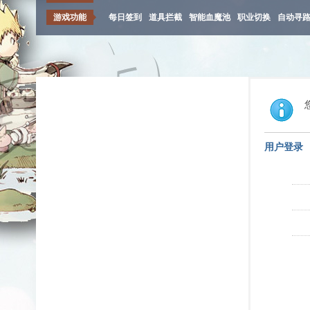
游戏功能
每日签到
道具拦截
智能血魔池
职业切换
自动寻
用户登录