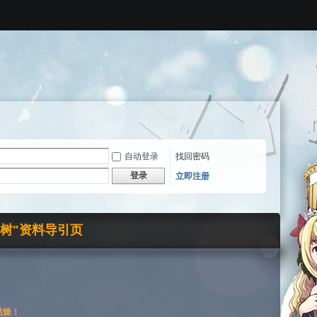
自动登录
找回密码
登录
立即注册
界树"资料导引页
枯燥！