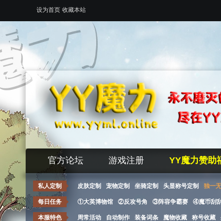
设为首页
收藏本站
官方论坛
游戏注册
YY魔力赞助
私人定制
皮肤定制
宠物定制
坐骑定制
头显称号定制
独一
每日任务
①大英博物馆
②反攻号角
③阵容争霸赛
④魔币刮
本服特色
周常活动
自动制作
装备词条
魔物收藏
称号收藏