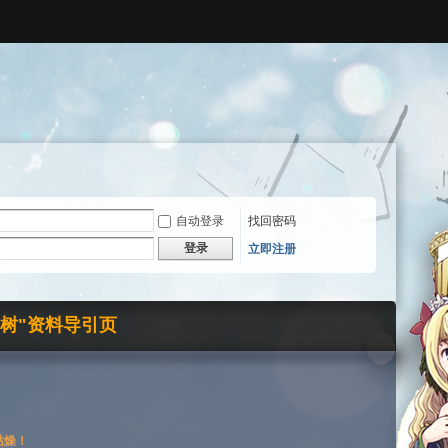
自动登录
找回密码
登录
立即注册
界树"资料导引页
枯燥！