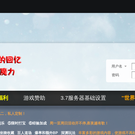
用户名
密码
福利
游戏赞助
3.7服务器基础设置
"世
无二，私人定制！
刮乐
⑤限时打宝
⑥经验加成
周一至周日活动开不停,夜夜越有歌！
坐骑收藏
百人道场
爆率和额外BP
深渊玩法
丰富多彩的游戏内容，使游戏不再