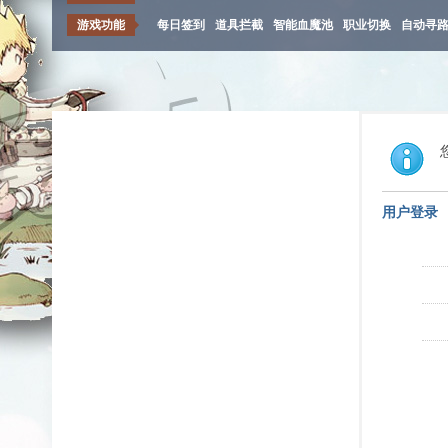
游戏功能
每日签到
道具拦截
智能血魔池
职业切换
自动寻
用户登录