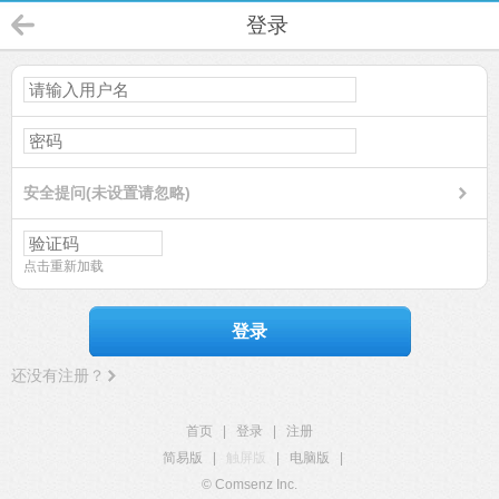
登录
安全提问(未设置请忽略)
点击重新加载
登录
还没有注册？
首页
|
登录
|
注册
简易版
|
触屏版
|
电脑版
|
© Comsenz Inc.