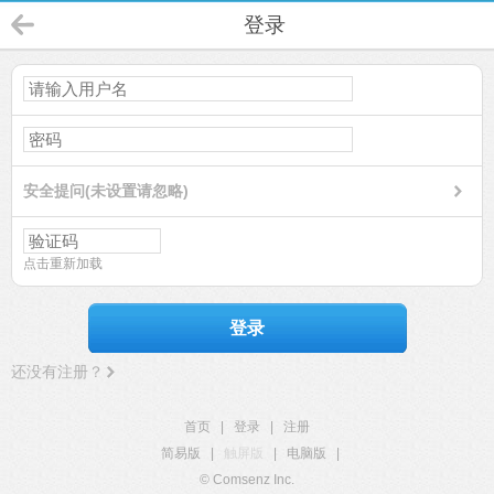
登录
安全提问(未设置请忽略)
点击重新加载
登录
还没有注册？
首页
|
登录
|
注册
简易版
|
触屏版
|
电脑版
|
© Comsenz Inc.