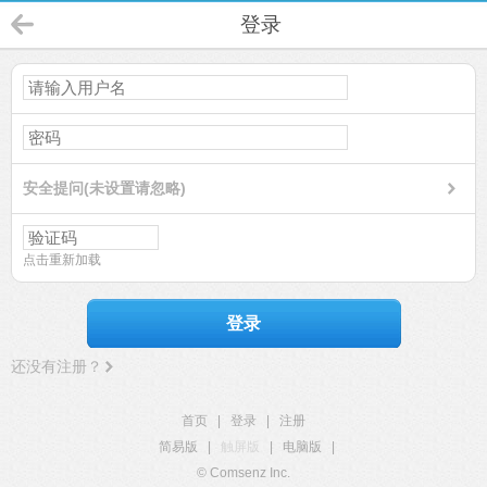
登录
安全提问(未设置请忽略)
点击重新加载
登录
还没有注册？
首页
|
登录
|
注册
简易版
|
触屏版
|
电脑版
|
© Comsenz Inc.