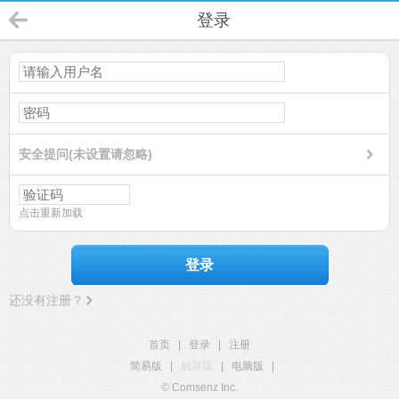
登录
安全提问(未设置请忽略)
点击重新加载
登录
还没有注册？
首页
|
登录
|
注册
简易版
|
触屏版
|
电脑版
|
© Comsenz Inc.