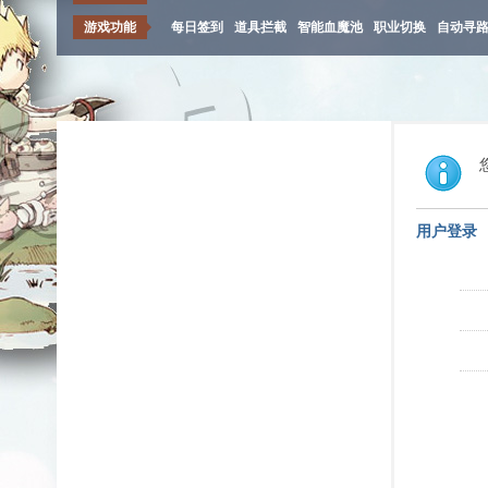
游戏功能
每日签到
道具拦截
智能血魔池
职业切换
自动寻
用户登录