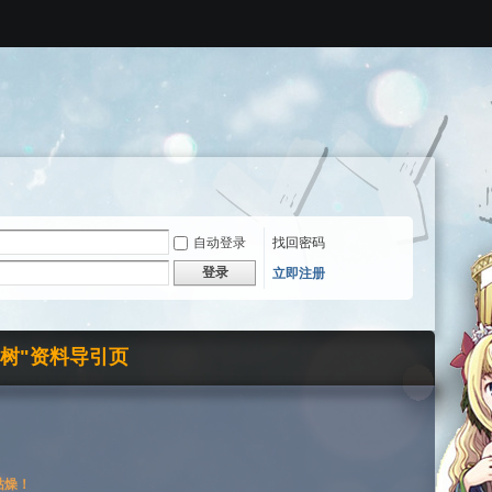
自动登录
找回密码
登录
立即注册
界树"资料导引页
枯燥！