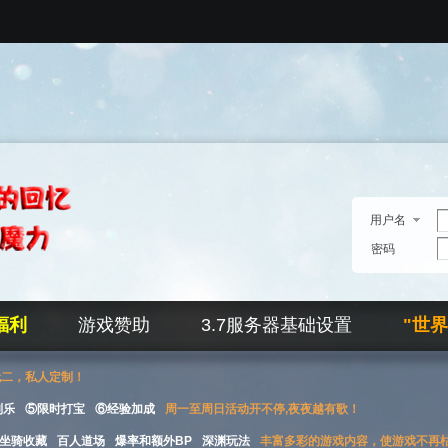
用户名
密码
福利
游戏赞助
3.7服务器基础设置
"世
无二，私人定制！
刮乐
⑤限时打宝
⑥经验加成
周一至周日活动开不停,夜夜越有歌！
坐骑收藏
百人道场
爆率和额外BP
深渊玩法
丰富多彩的游戏内容，使游戏不再