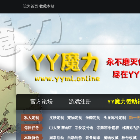
设为首页
收藏本站
官方论坛
游戏注册
YY魔力赞助
私人定制
皮肤定制
宠物定制
坐骑定制
头显称号定制
独一
每日任务
①大英博物馆
②反攻号角
③阵容争霸赛
④魔币刮
本服特色
周常活动
自动制作
装备词条
魔物收藏
称号收藏