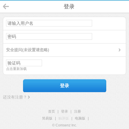
登录
安全提问(未设置请忽略)
点击重新加载
登录
还没有注册？
首页
|
登录
|
注册
简易版
|
触屏版
|
电脑版
|
© Comsenz Inc.