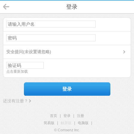
登录
安全提问(未设置请忽略)
点击重新加载
登录
还没有注册？
首页
|
登录
|
注册
简易版
|
触屏版
|
电脑版
|
© Comsenz Inc.