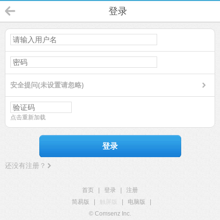
登录
安全提问(未设置请忽略)
点击重新加载
登录
还没有注册？
首页
|
登录
|
注册
简易版
|
触屏版
|
电脑版
|
© Comsenz Inc.