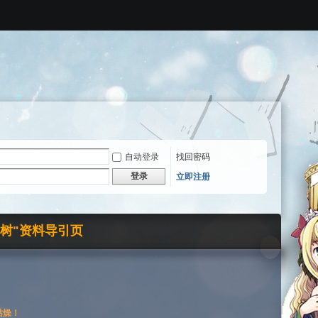
自动登录
找回密码
登录
立即注册
界树"资料导引页
枯燥！