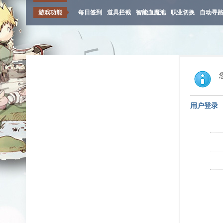
游戏功能
每日签到
道具拦截
智能血魔池
职业切换
自动寻
用户登录