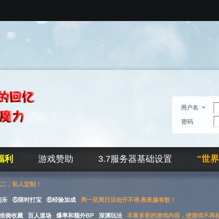
用户名
密码
福利
游戏赞助
3.7服务器基础设置
"世
无二，私人定制！
刮乐
⑤限时打宝
⑥经验加成
周一至周日活动开不停,夜夜越有歌！
坐骑收藏
百人道场
爆率和额外BP
深渊玩法
丰富多彩的游戏内容，使游戏不再