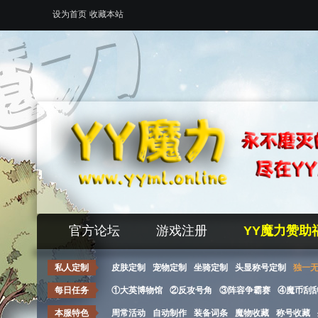
设为首页
收藏本站
官方论坛
游戏注册
YY魔力赞助
私人定制
皮肤定制
宠物定制
坐骑定制
头显称号定制
独一
每日任务
①大英博物馆
②反攻号角
③阵容争霸赛
④魔币刮
本服特色
周常活动
自动制作
装备词条
魔物收藏
称号收藏