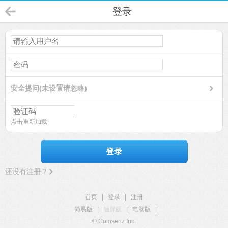
登录
安全提问(未设置请忽略)
点击重新加载
登录
还没有注册？
首页
|
登录
|
注册
简易版
|
触屏版
|
电脑版
|
© Comsenz Inc.