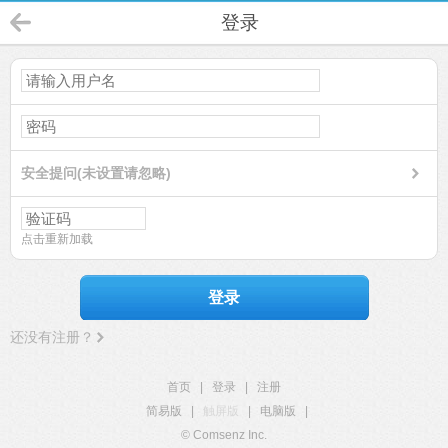
登录
安全提问(未设置请忽略)
点击重新加载
登录
还没有注册？
首页
|
登录
|
注册
简易版
|
触屏版
|
电脑版
|
© Comsenz Inc.