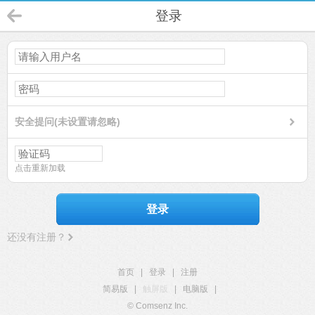
登录
安全提问(未设置请忽略)
点击重新加载
登录
还没有注册？
首页
|
登录
|
注册
简易版
|
触屏版
|
电脑版
|
© Comsenz Inc.