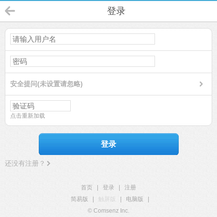
登录
安全提问(未设置请忽略)
点击重新加载
登录
还没有注册？
首页
|
登录
|
注册
简易版
|
触屏版
|
电脑版
|
© Comsenz Inc.