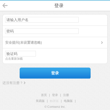
登录
安全提问(未设置请忽略)
点击重新加载
登录
还没有注册？
首页
|
登录
|
注册
简易版
|
触屏版
|
电脑版
|
© Comsenz Inc.