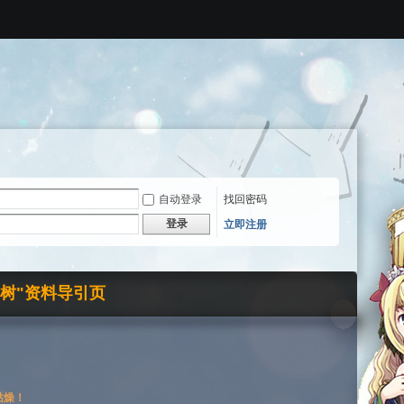
自动登录
找回密码
登录
立即注册
界树"资料导引页
枯燥！