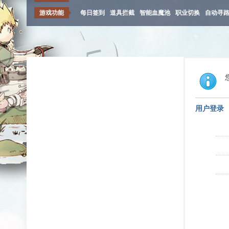
游戏功能
每日签到
道具拦截
智能血魔池
职业切换
自动寻
用户登录