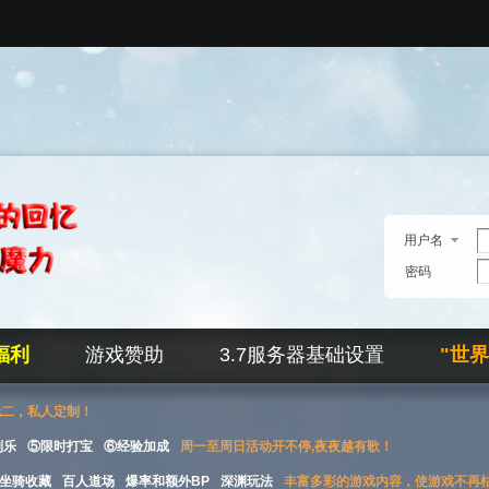
用户名
密码
福利
游戏赞助
3.7服务器基础设置
"世
无二，私人定制！
刮乐
⑤限时打宝
⑥经验加成
周一至周日活动开不停,夜夜越有歌！
坐骑收藏
百人道场
爆率和额外BP
深渊玩法
丰富多彩的游戏内容，使游戏不再