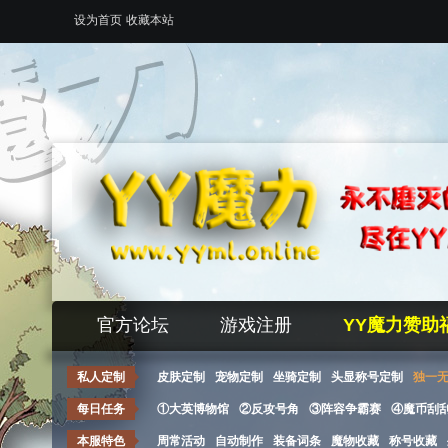
设为首页
收藏本站
官方论坛
游戏注册
YY魔力赞助
私人定制
皮肤定制
宠物定制
坐骑定制
头显称号定制
独一
每日任务
①大英博物馆
②反攻号角
③阵容争霸赛
④魔币刮
本服特色
周常活动
自动制作
装备词条
魔物收藏
称号收藏