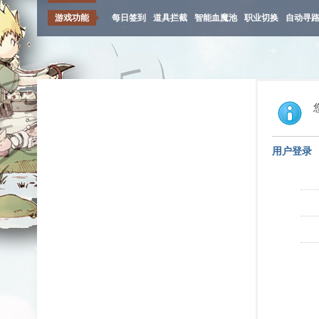
游戏功能
每日签到
道具拦截
智能血魔池
职业切换
自动寻
用户登录