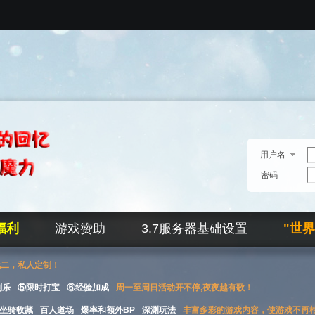
用户名
密码
福利
游戏赞助
3.7服务器基础设置
"世
无二，私人定制！
刮乐
⑤限时打宝
⑥经验加成
周一至周日活动开不停,夜夜越有歌！
坐骑收藏
百人道场
爆率和额外BP
深渊玩法
丰富多彩的游戏内容，使游戏不再