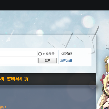
自动登录
找回密码
登录
立即注册
界树"资料导引页
枯燥！