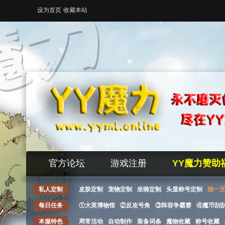
设为首页
收藏本站
官方论坛
游戏注册
YY魔力赞助
私人定制
皮肤定制
宠物定制
坐骑定制
头显称号定制
独一
每日任务
①大英博物馆
②反攻号角
③阵容争霸赛
④魔币刮
本服特色
周常活动
自动制作
装备词条
魔物收藏
称号收藏