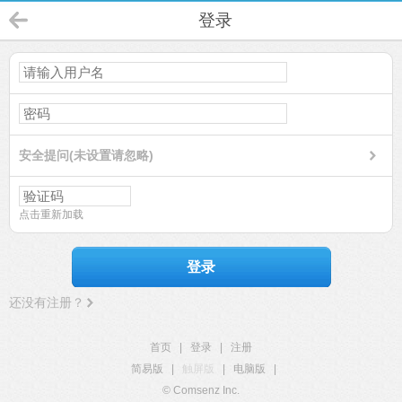
登录
安全提问(未设置请忽略)
点击重新加载
登录
还没有注册？
首页
|
登录
|
注册
简易版
|
触屏版
|
电脑版
|
© Comsenz Inc.