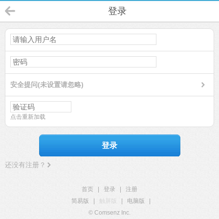
登录
安全提问(未设置请忽略)
点击重新加载
登录
还没有注册？
首页
|
登录
|
注册
简易版
|
触屏版
|
电脑版
|
© Comsenz Inc.