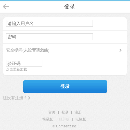
登录
安全提问(未设置请忽略)
点击重新加载
登录
还没有注册？
首页
|
登录
|
注册
简易版
|
触屏版
|
电脑版
|
© Comsenz Inc.