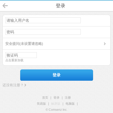
登录
安全提问(未设置请忽略)
点击重新加载
登录
还没有注册？
首页
|
登录
|
注册
简易版
|
触屏版
|
电脑版
|
© Comsenz Inc.