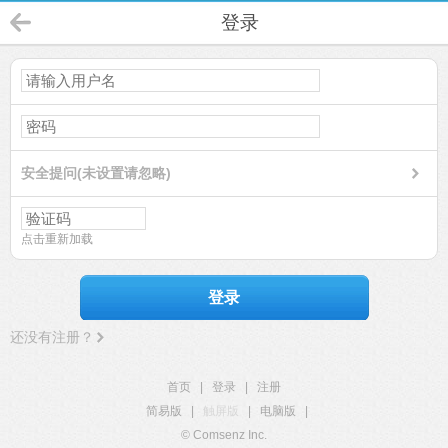
登录
安全提问(未设置请忽略)
点击重新加载
登录
还没有注册？
首页
|
登录
|
注册
简易版
|
触屏版
|
电脑版
|
© Comsenz Inc.