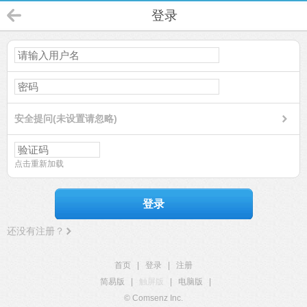
登录
安全提问(未设置请忽略)
点击重新加载
登录
还没有注册？
首页
|
登录
|
注册
简易版
|
触屏版
|
电脑版
|
© Comsenz Inc.