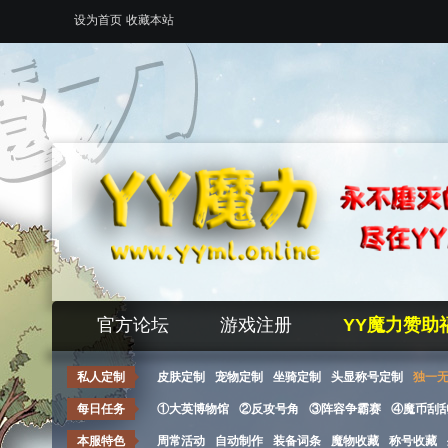
设为首页
收藏本站
官方论坛
游戏注册
YY魔力赞助
私人定制
皮肤定制
宠物定制
坐骑定制
头显称号定制
独一
每日任务
①大英博物馆
②反攻号角
③阵容争霸赛
④魔币刮
本服特色
周常活动
自动制作
装备词条
魔物收藏
称号收藏