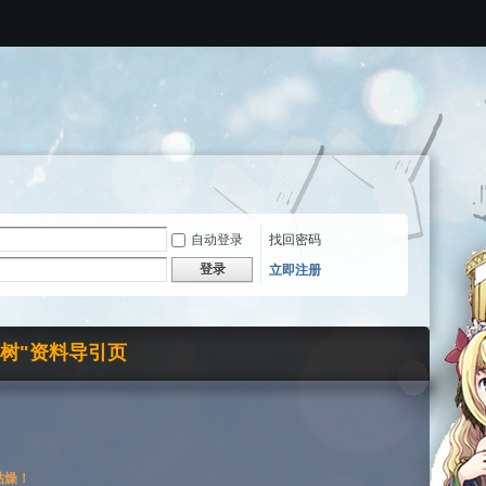
自动登录
找回密码
登录
立即注册
界树"资料导引页
枯燥！