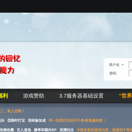
用户名
密码
福利
游戏赞助
3.7服务器基础设置
"世
无二，私人定制！
刮乐
⑤限时打宝
⑥经验加成
周一至周日活动开不停,夜夜越有歌！
坐骑收藏
百人道场
爆率和额外BP
深渊玩法
丰富多彩的游戏内容，使游戏不再