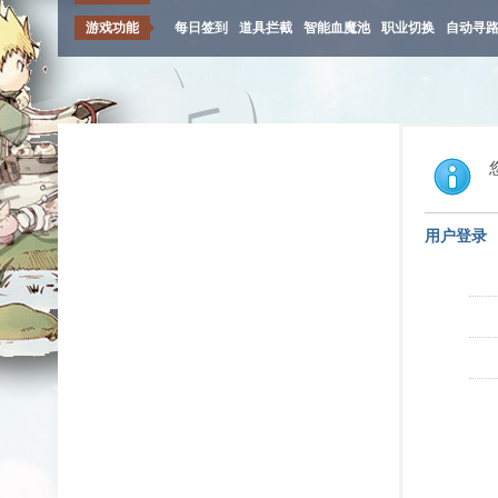
游戏功能
每日签到
道具拦截
智能血魔池
职业切换
自动寻
用户登录