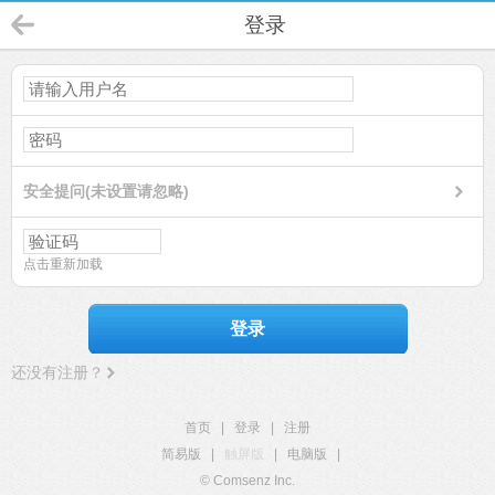
登录
安全提问(未设置请忽略)
点击重新加载
登录
还没有注册？
首页
|
登录
|
注册
简易版
|
触屏版
|
电脑版
|
© Comsenz Inc.