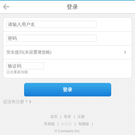
登录
安全提问(未设置请忽略)
点击重新加载
登录
还没有注册？
首页
|
登录
|
注册
简易版
|
触屏版
|
电脑版
|
© Comsenz Inc.