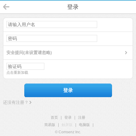
登录
安全提问(未设置请忽略)
点击重新加载
登录
还没有注册？
首页
|
登录
|
注册
简易版
|
触屏版
|
电脑版
|
© Comsenz Inc.