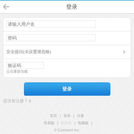
登录
安全提问(未设置请忽略)
点击重新加载
登录
还没有注册？
首页
|
登录
|
注册
简易版
|
触屏版
|
电脑版
|
© Comsenz Inc.