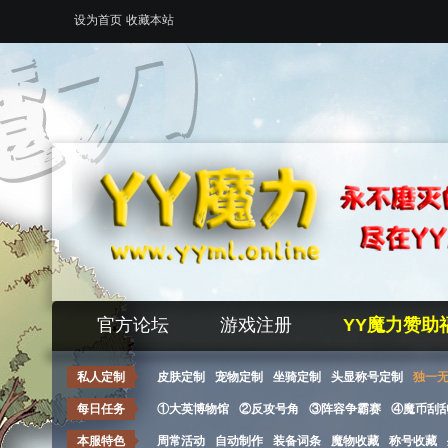
设为首页
收藏本站
官方论坛
游戏注册
YY魔力赞助
私人定制
皮肤定制
宠物定制
坐骑定制
头显称号定制
独一
每日任务
①大英博物馆
②反攻号角
③阵容争霸赛
④魔币刮
本服特色
周常活动
自动制作
装备词条
魔物收藏
称号收藏