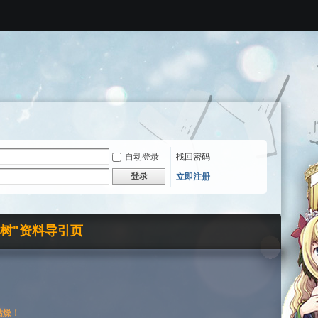
自动登录
找回密码
登录
立即注册
界树"资料导引页
枯燥！