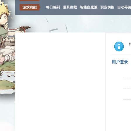
游戏功能
每日签到
道具拦截
智能血魔池
职业切换
自动寻
用户登录