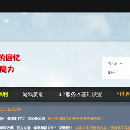
用户名
密码
福利
游戏赞助
3.7服务器基础设置
"世
无二，私人定制！
刮乐
⑤限时打宝
⑥经验加成
周一至周日活动开不停,夜夜越有歌！
坐骑收藏
百人道场
爆率和额外BP
深渊玩法
丰富多彩的游戏内容，使游戏不再