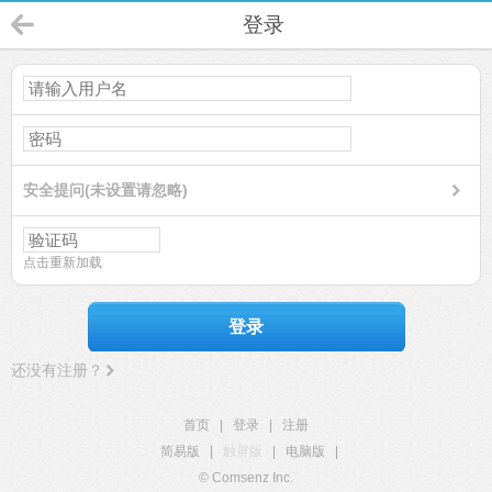
登录
安全提问(未设置请忽略)
点击重新加载
登录
还没有注册？
首页
|
登录
|
注册
简易版
|
触屏版
|
电脑版
|
© Comsenz Inc.