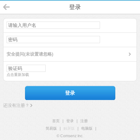
登录
安全提问(未设置请忽略)
点击重新加载
登录
还没有注册？
首页
|
登录
|
注册
简易版
|
触屏版
|
电脑版
|
© Comsenz Inc.