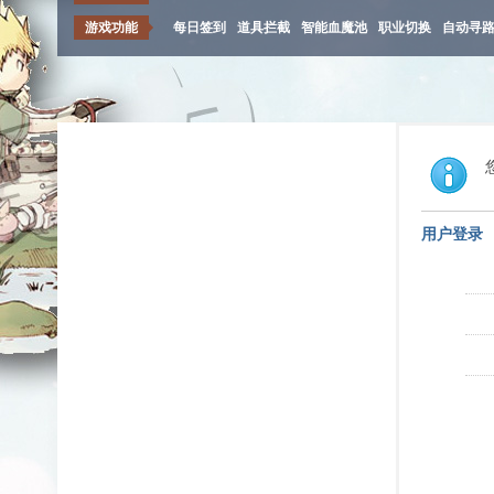
游戏功能
每日签到
道具拦截
智能血魔池
职业切换
自动寻
用户登录