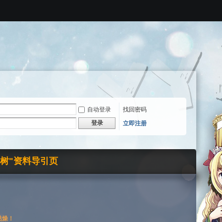
自动登录
找回密码
登录
立即注册
界树"资料导引页
枯燥！