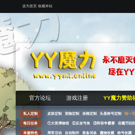
设为首页
收藏本站
官方论坛
游戏注册
YY魔力赞助
私人定制
皮肤定制
宠物定制
坐骑定制
头显称号定制
独一
每日任务
①大英博物馆
②反攻号角
③阵容争霸赛
④魔币刮
本服特色
周常活动
自动制作
装备词条
魔物收藏
称号收藏