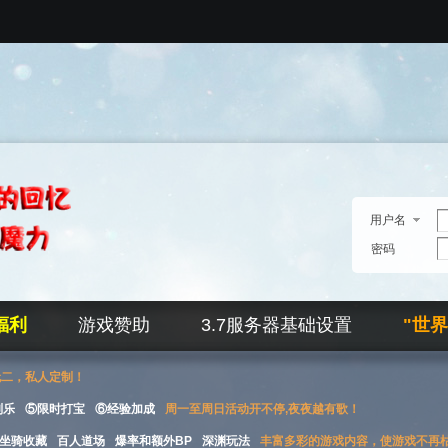
用户名
密码
福利
游戏赞助
3.7服务器基础设置
"世
无二，私人定制！
刮乐
⑤限时打宝
⑥经验加成
周一至周日活动开不停,夜夜越有歌！
坐骑收藏
百人道场
爆率和额外BP
深渊玩法
丰富多彩的游戏内容，使游戏不再