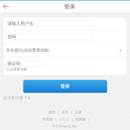
登录
安全提问(未设置请忽略)
点击重新加载
登录
还没有注册？
首页
|
登录
|
注册
简易版
|
触屏版
|
电脑版
|
© Comsenz Inc.